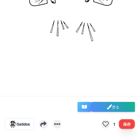
塗る
1
Galidos
保存