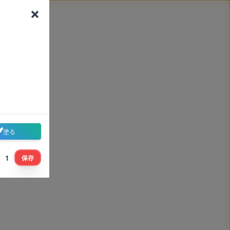
塗る
1
保存