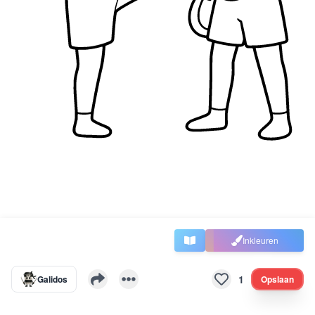
Inkleuren
1
Galidos
Opslaan