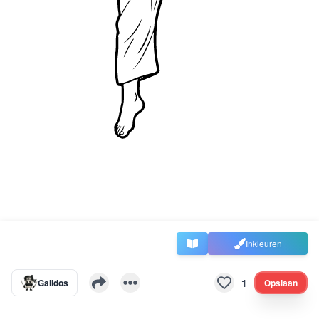
Inkleuren
1
Galidos
Opslaan