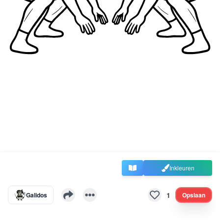
Inkleuren
1
Galidos
Opslaan