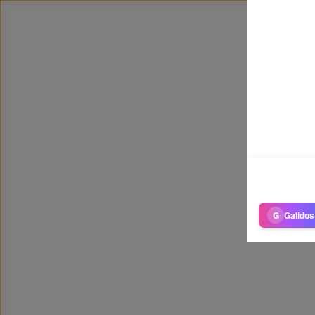
G
Galidos