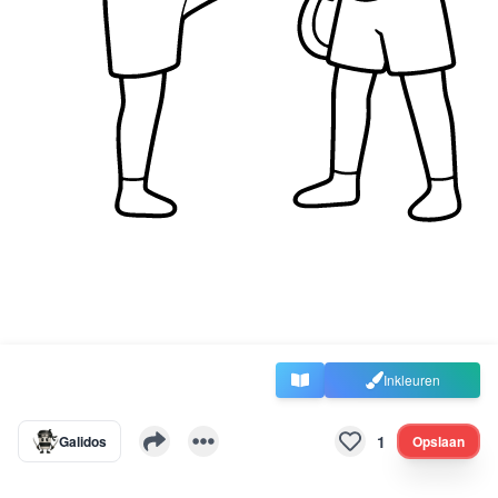
Inkleuren
1
Galidos
Opslaan