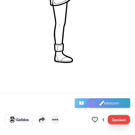
Inkleuren
1
Galidos
Opslaan