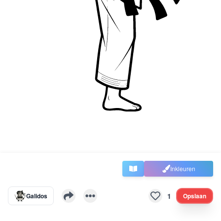
Inkleuren
1
Galidos
Opslaan