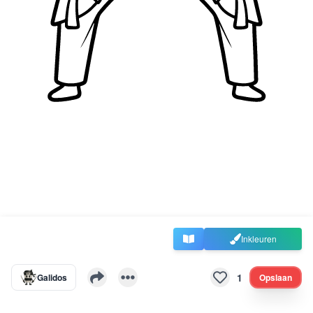
Inkleuren
1
Galidos
Opslaan