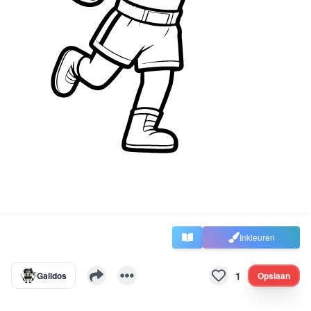
Inkleuren
1
Galidos
Opslaan