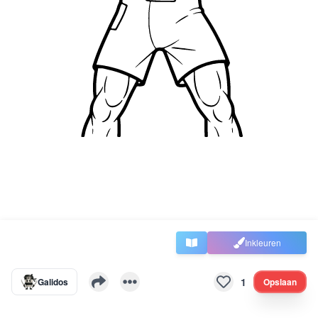
Inkleuren
1
Galidos
Opslaan