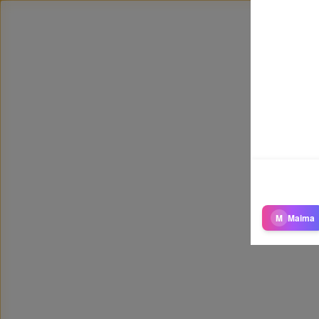
M
Maima