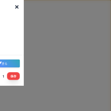
塗る
1
保存